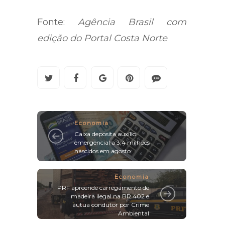
Fonte:
Agência Brasil com
edição do Portal Costa Norte
Economia
Caixa deposita auxílio
emergencial a 3,4 milhões
nascidos em agosto
Economia
PRF apreende carregamento de
madeira ilegal na BR 402 e
autua condutor por Crime
Ambiental