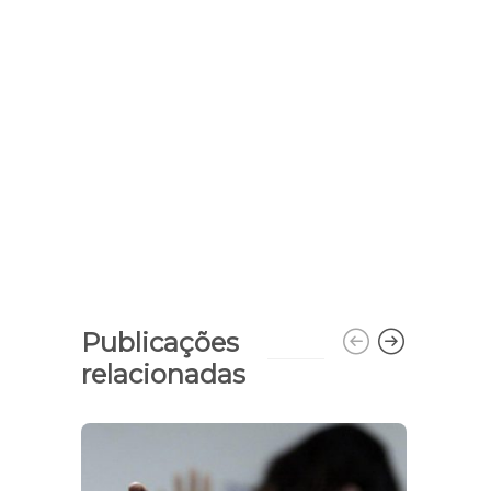
Publicações
relacionadas
Produ
cres