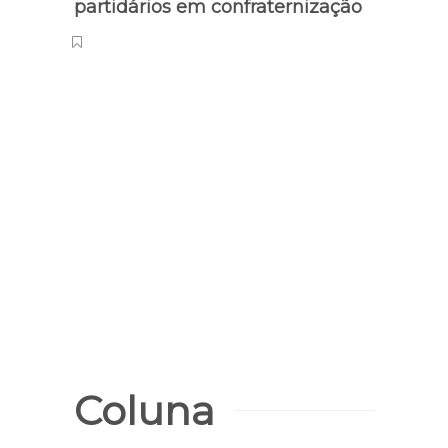
partidários em confraternização
Benefí
Bols
a se
Coluna