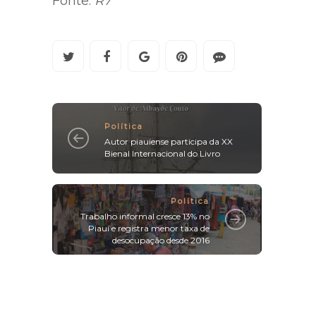
Fonte:
R7
Política
Autor piauiense participa da XX
Bienal Internacional do Livro
Política
Trabalho informal cresce 13% no
Piauí e registra menor taxa de
desocupação desde 2016