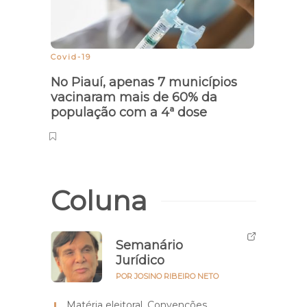
Covid-19
Novel
No Piauí, apenas 7 municípios
‘O sé
vacinaram mais de 60% da
sofr
população com a 4ª dose
Coluna
Semanário
Jurídico
POR JOSINO RIBEIRO NETO