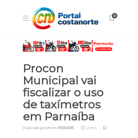
0
Procon
Municipal vai
fiscalizar o uso
de taxímetros
em Parnaíba
Publicado por
cn
em
07/01/2015
2 min