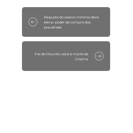
Reajuste do salário mínimo deve
elevar poder de compra dos
piauienses
Pai de Maurílio vetará morte de
Cristina