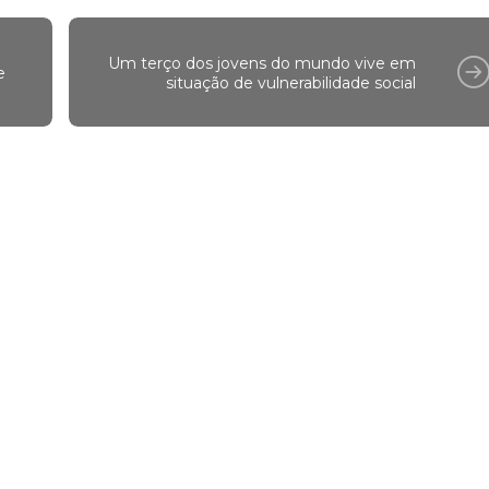
Um terço dos jovens do mundo vive em
e
situação de vulnerabilidade social