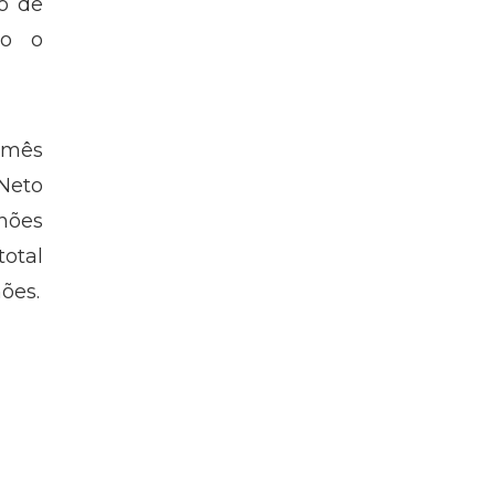
to de
do o
 mês
 Neto
hões
total
ões.