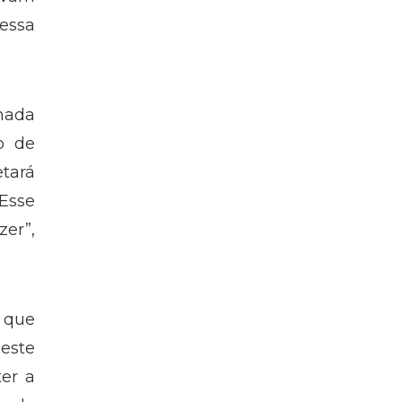
dessa
nada
o de
etará
 Esse
er”,
m que
neste
er a