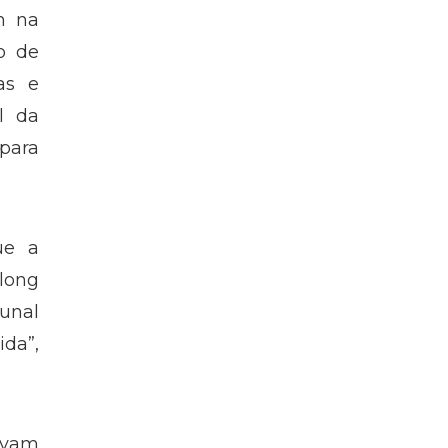
m na
o de
as e
l da
 para
ue a
rlong
bunal
ida”,
avam