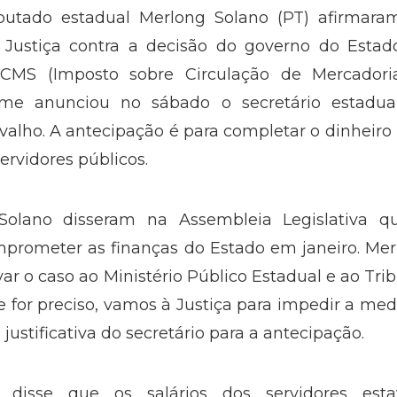
putado estadual Merlong Solano (PT) afirmara
 Justiça contra a decisão do governo do Estad
ICMS (Imposto sobre Circulação de Mercadori
rme anunciou no sábado o secretário estadua
lho. A antecipação é para completar o dinheiro
ervidores públicos.
Solano disseram na Assembleia Legislativa q
mprometer as finanças do Estado em janeiro. Me
var o caso ao Ministério Público Estadual e ao Tri
e for preciso, vamos à Justiça para impedir a med
ustificativa do secretário para a antecipação.
 disse que os salários dos servidores est