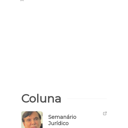
Captaç
Home
mult
Lago
Coluna
Semanário
Jurídico