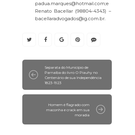
padua.marques@hotmail.com;e
Renato Bacellar (98804-4343) –
bacellaradvogados@ig.com.br.
Separata do Município de
Parnaíba do livro O Piauhy no
Centenário de sua Independência
1823-1923
Homem é flagrado com
maconha e crack em sua
moradia