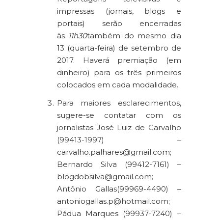
impressas (jornais, blogs e
portais) serão encerradas
às
11h30
também do mesmo dia
13 (quarta-feira) de setembro de
2017. Haverá premiação (em
dinheiro) para os três primeiros
colocados em cada modalidade.
Para maiores esclarecimentos,
sugere-se contatar com os
jornalistas José Luiz de Carvalho
(99413-1997) –
carvalho.palhares@gmail.com;
Bernardo Silva (99412-7161) –
blogdobsilva@gmail.com;
Antônio Gallas(99969-4490) –
antoniogallas.p@hotmail.com;
Pádua Marques (99937-7240) –