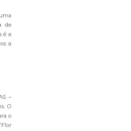
 uma
a de
s é a
cos a
AS –
is. O
ara o
“Flor