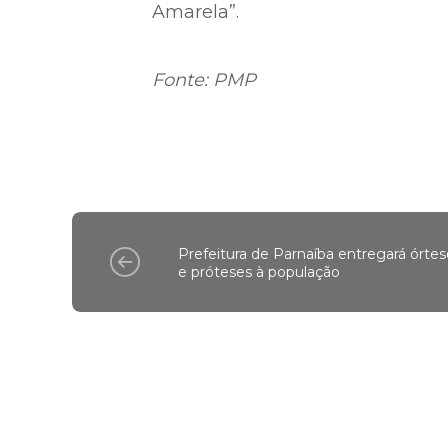
Amarela”.
Fonte: PMP
Prefeitura de Parnaíba entregará órtes
e próteses à população