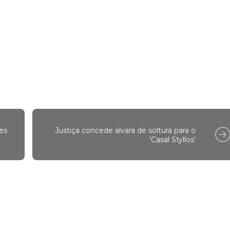
es
Justiça concede alvará de soltura para o
'Casal Styllos'