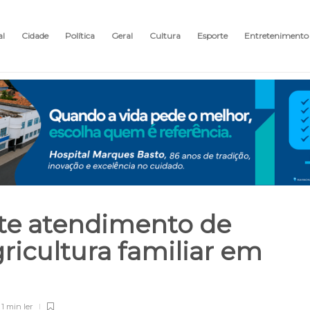
al
Cidade
Política
Geral
Cultura
Esporte
Entretenimento
ute atendimento de
icultura familiar em
1 min
ler