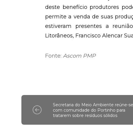
deste benefício produtores po
permite a venda de suas produ
estiveram presentes a reunião
Litorâneos, Francisco Alencar Su
Fonte:
Ascom PMP
Secretaria do Meio Ambiente reúne-s
com comunidade do Portinho para
tratarem sobre resíduos sólidos