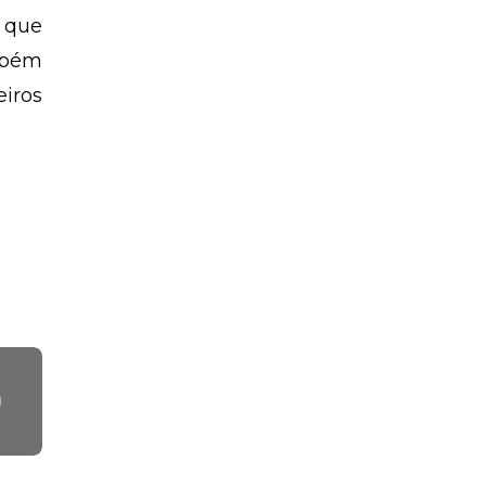
 que
mbém
iros