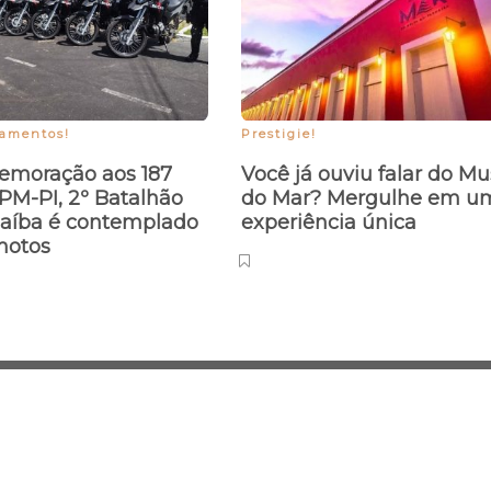
pamentos!
Prestigie!
moração aos 187
Você já ouviu falar do M
PM-PI, 2º Batalhão
do Mar? Mergulhe em u
aíba é contemplado
experiência única
motos
Desenvolvido e 