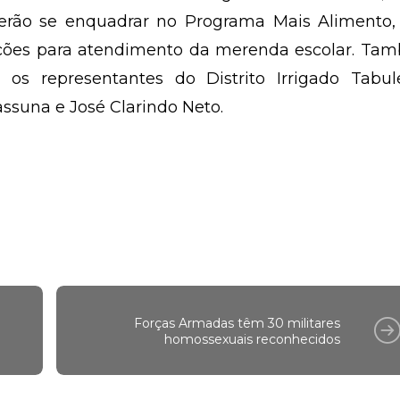
derão se enquadrar no Programa Mais Alimento,
ções para atendimento da merenda escolar. Ta
 os representantes do Distrito Irrigado Tabule
assuna e José Clarindo Neto.
e
Forças Armadas têm 30 militares
homossexuais reconhecidos