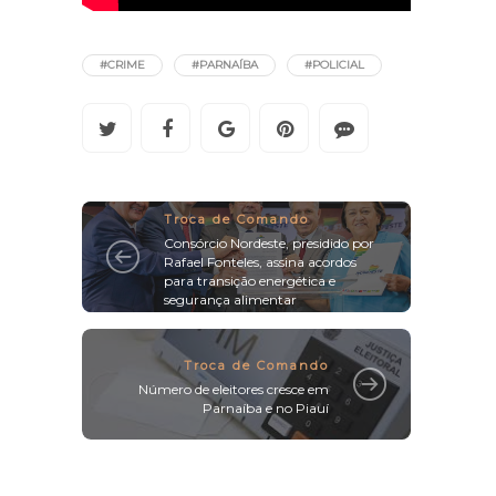
#CRIME
#PARNAÍBA
#POLICIAL
Troca de Comando
Consórcio Nordeste, presidido por
Rafael Fonteles, assina acordos
para transição energética e
segurança alimentar
Troca de Comando
Número de eleitores cresce em
Parnaíba e no Piauí