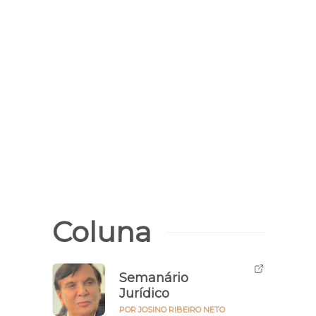
Roubo
Assa
pres
em P
Coluna
Semanário
Jurídico
POR JOSINO RIBEIRO NETO