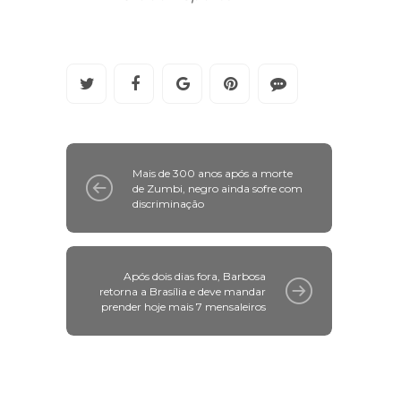
Mais de 300 anos após a morte
de Zumbi, negro ainda sofre com
discriminação
Após dois dias fora, Barbosa
retorna a Brasília e deve mandar
prender hoje mais 7 mensaleiros