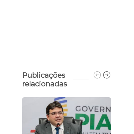
Publicações
relacionadas
CAPT
ativ
seme