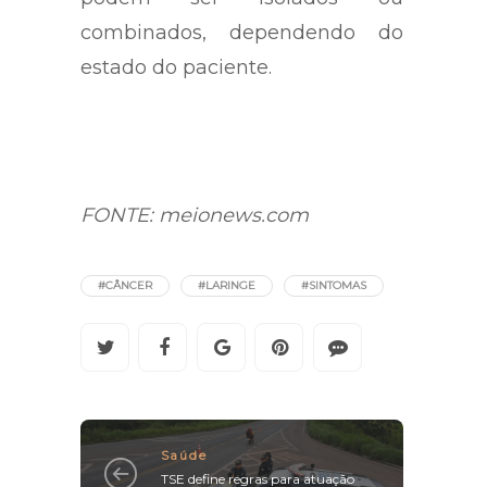
combinados, dependendo do
estado do paciente.
FONTE: meionews.com
#CÂNCER
#LARINGE
#SINTOMAS
Saúde
TSE define regras para atuação