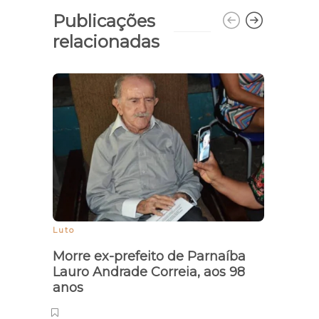
Publicações
relacionadas
Açõe
com 
incl
Luto
Morre ex-prefeito de Parnaíba
Lauro Andrade Correia, aos 98
anos