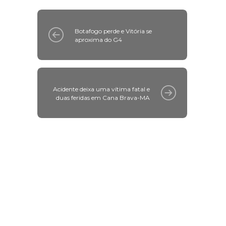
Botafogo perde e Vitória se
aproxima do G4
Acidente deixa uma vítima fatal e
duas feridas em Cana Brava-MA