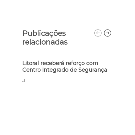
Publicações
relacionadas
Litoral receberá reforço com
Coma
Centro Integrado de Segurança
discu
segu