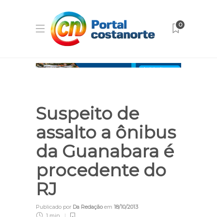
0
Suspeito de
assalto a ônibus
da Guanabara é
procedente do
RJ
Publicado por
Da Redação
em
18/10/2013
1 min