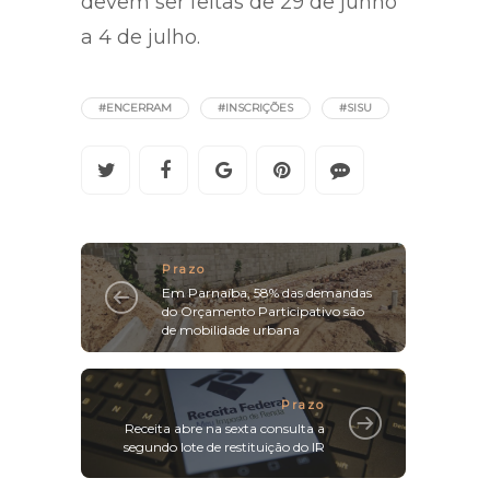
devem ser feitas de 29 de junho
a 4 de julho.
#ENCERRAM
#INSCRIÇÕES
#SISU
Prazo
Em Parnaíba, 58% das demandas
do Orçamento Participativo são
de mobilidade urbana
Prazo
Receita abre na sexta consulta a
segundo lote de restituição do IR