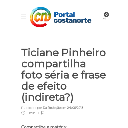
0
Ticiane Pinheiro
compartilha
foto séria e frase
de efeito
(indireta?)
Publicado por
Da Redação
em
24/06/2013
1 min
Compartilhe a matéria: