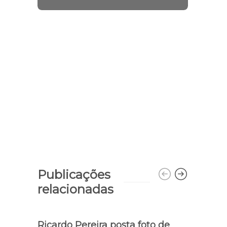
Publicações
relacionadas
Ricardo Pereira posta foto de
Andr