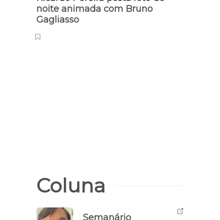
noite animada com Bruno
roma
Gagliasso
‘Chiq
Coluna
Semanário