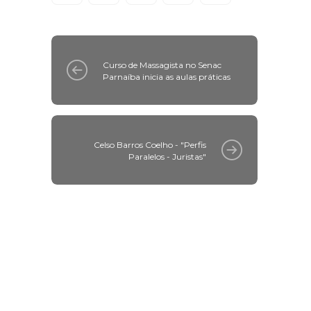
Curso de Massagista no Senac
Parnaíba inicia as aulas práticas
Celso Barros Coelho - "Perfis
Paralelos - Juristas"