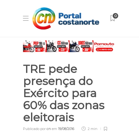
0
TRE pede
presença do
Exército para
60% das zonas
eleitorais
Publicado por
cn
em
19/08/2016
2 min