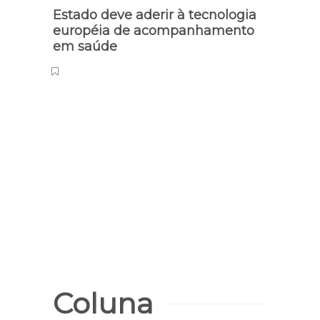
Estado deve aderir à tecnologia
européia de acompanhamento
em saúde
Execu
Mulh
desca
Parn
Coluna