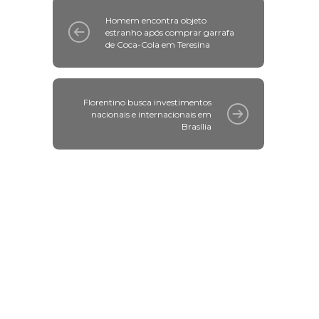
Homem encontra objeto
estranho após comprar garrafa
de Coca-Cola em Teresina
Florentino busca investimentos
nacionais e internacionais em
Brasília