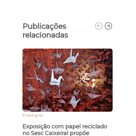
Publicações
relacionadas
Temp
pred
de n
Prestigie!
Exposição com papel reciclado
no Sesc Caixeiral propõe