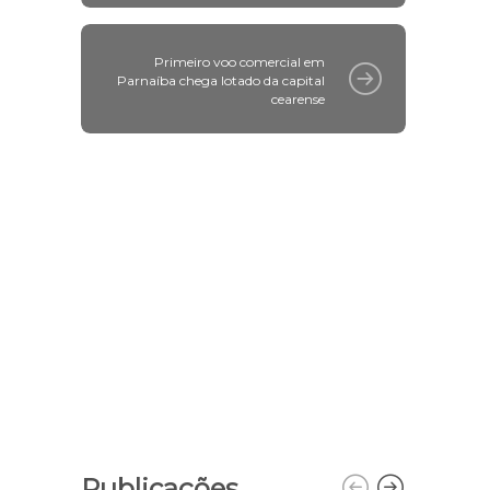
Primeiro voo comercial em
Parnaíba chega lotado da capital
cearense
Publicações