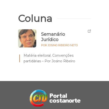
Coluna
Semanário
Jurídico
POR JOSINO RIBEIRO NETO
Matéria eleitoral. Convenções
partidárias – Por Josino Ribeiro