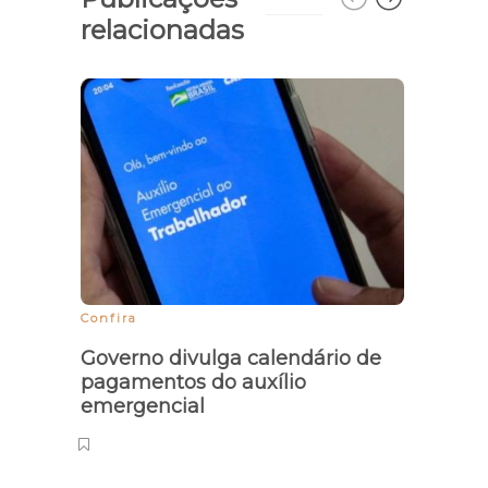
relacionadas
Confira
Políci
Governo divulga calendário de
Servi
pagamentos do auxílio
muda
emergencial
aten