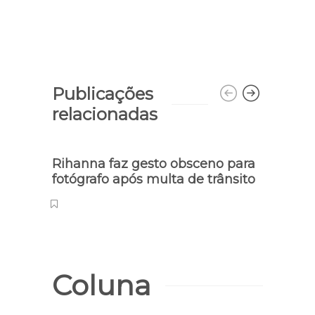
Publicações
relacionadas
Rihanna faz gesto obsceno para
Famo
fotógrafo após multa de trânsito
de Ve
Coluna