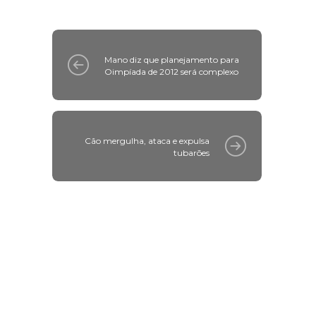
Mano diz que planejamento para
Oimpíada de 2012 será complexo
Cão mergulha, ataca e expulsa
tubarões