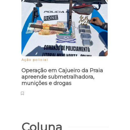
Ação policial
Segur
Operação em Cajueiro da Praia
Justi
apreende submetralhadora,
alinh
munições e drogas
sobr
Coluna