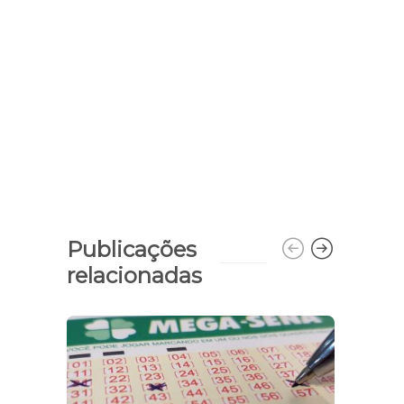
Publicações
relacionadas
Feir
Quar
saú