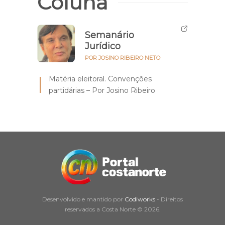
Coluna
Semanário
Jurídico
POR JOSINO RIBEIRO NETO
Matéria eleitoral. Convenções
partidárias – Por Josino Ribeiro
Desenvolvido e mantido por
Codiworks
- Direitos
reservados a Costa Norte © 2026.