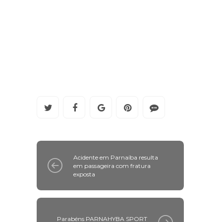
Acidente em Parnaíba resulta
em passageira com fratura
exposta
Parabéns PARNAHYBA SPORT