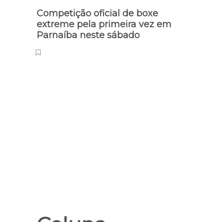
Competição oficial de boxe
Duna
extreme pela primeira vez em
acess
Parnaíba neste sábado
comp