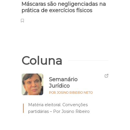
Máscaras são negligenciadas na
Terr
prática de exercícios físicos
supe
regul
Cajue
Coluna
Semanário
Jurídico
POR JOSINO RIBEIRO NETO
Matéria eleitoral. Convenções
partidárias – Por Josino Ribeiro