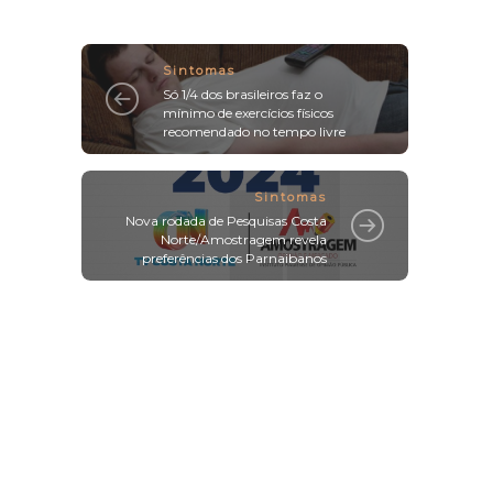
Sintomas
Só 1/4 dos brasileiros faz o
mínimo de exercícios físicos
recomendado no tempo livre
Sintomas
Nova rodada de Pesquisas Costa
Norte/Amostragem revela
preferências dos Parnaibanos