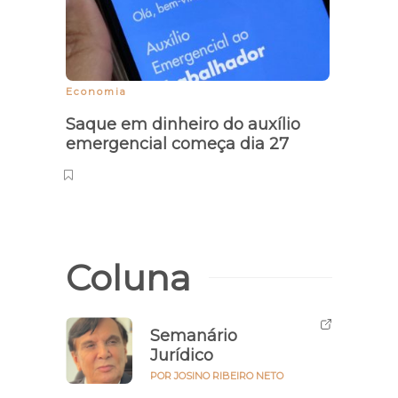
Economia
Em fla
Saque em dinheiro do auxílio
Dupl
emergencial começa dia 27
muni
na zo
Coluna
Semanário
Jurídico
POR JOSINO RIBEIRO NETO