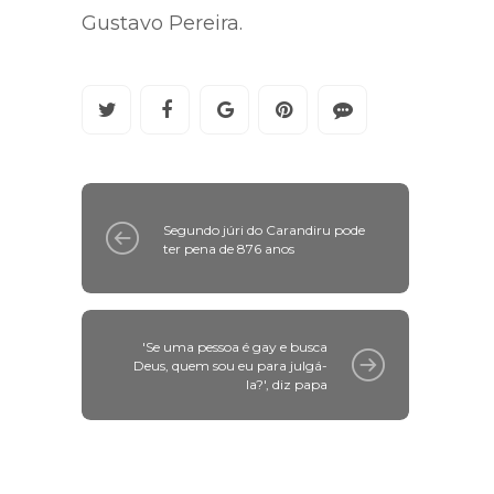
Gustavo Pereira.
Segundo júri do Carandiru pode
ter pena de 876 anos
'Se uma pessoa é gay e busca
Deus, quem sou eu para julgá-
la?', diz papa