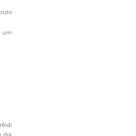
Couto
) um
êidi
m dia