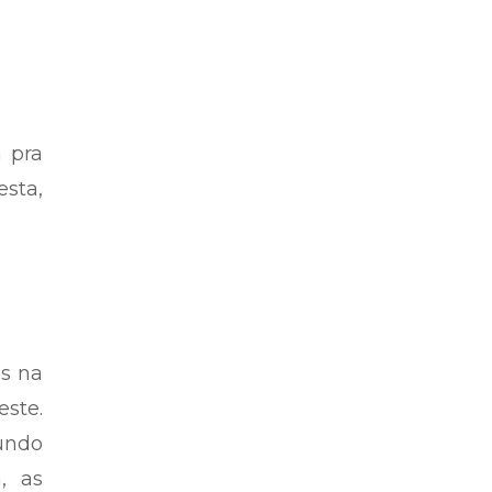
a pra
sta,
os na
ste.
undo
, as