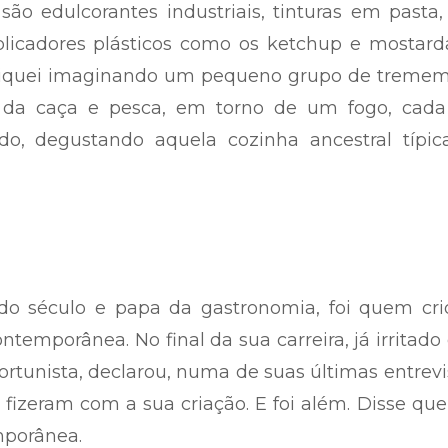
ão edulcorantes industriais, tinturas em pasta
plicadores plásticos como os ketchup e mostard
 Fiquei imaginando um pequeno grupo de tremem
do da caça e pesca, em torno de um fogo, cad
o, degustando aquela cozinha ancestral típic
do século e papa da gastronomia, foi quem cri
ontemporânea. No final da sua carreira, já irritad
rtunista, declarou, numa de suas últimas entrevi
izeram com a sua criação. E foi além. Disse qu
mporânea.