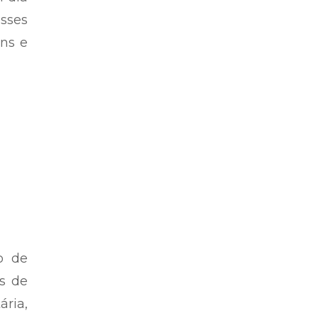
esses
ns e
o de
s de
ária,