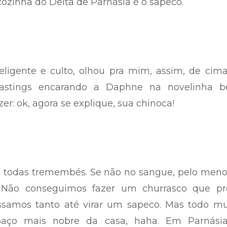
 cozinha do Delta de Parnásia é o sapeco.
eligente e culto, olhou pra mim, assim, de cim
astings encarando a Daphne na novelinha be
zer: ok, agora se explique, sua chinoca!
 e todas tremembés. Se não no sangue, pelo men
. Não conseguimos fazer um churrasco que pre
ssamos tanto até virar um sapeco. Mas todo m
paço mais nobre da casa, haha. Em Parnásia