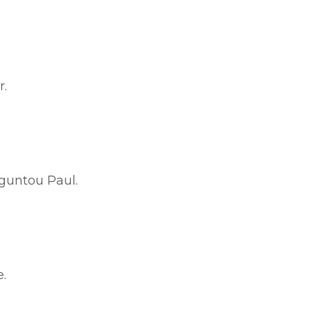
r.
guntou Paul.
e.