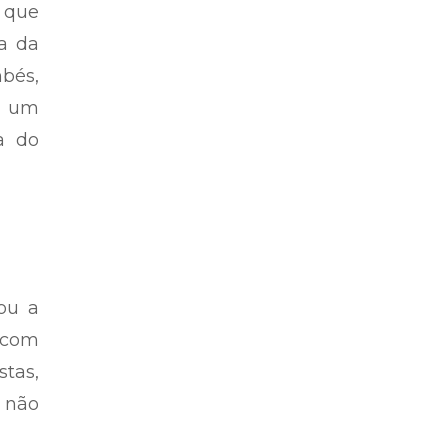
, que
a da
bés,
a um
a do
ou a
o com
stas,
e não