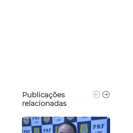
Publicações
relacionadas
Bibli
func