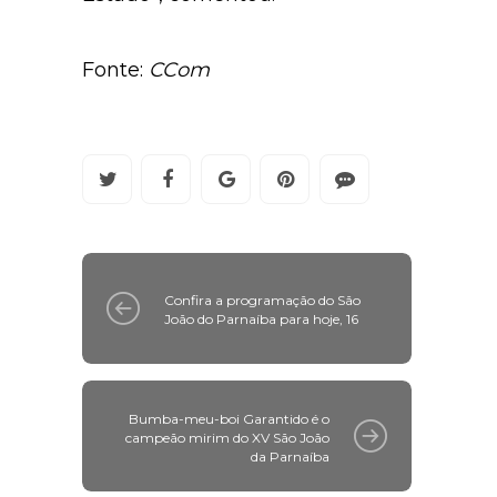
Fonte:
CCom
Confira a programação do São
João do Parnaíba para hoje, 16
Bumba-meu-boi Garantido é o
campeão mirim do XV São João
da Parnaíba