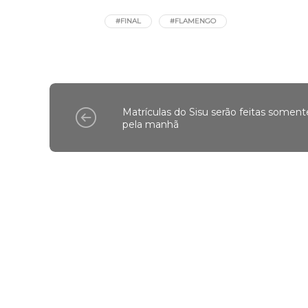
#FINAL
#FLAMENGO
Matrículas do Sisu serão feitas soment
pela manhã