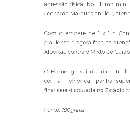
agressão física. No último min
Leonardo Marques anulou, atend
Com o empate de 1 x 1 o Come
piauiense e agora foca as atençõ
Albertão contra o Mixto de Cuiabá
O Flamengo vai decidir o títul
com a melhor campanha, supera
final será disputada no Estádio 
Fonte:
180graus