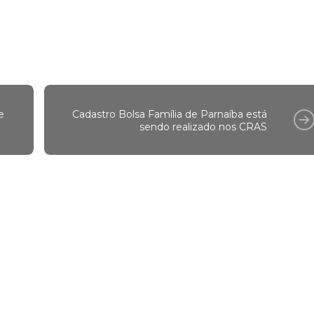
e
Cadastro Bolsa Família de Parnaíba está
sendo realizado nos CRAS