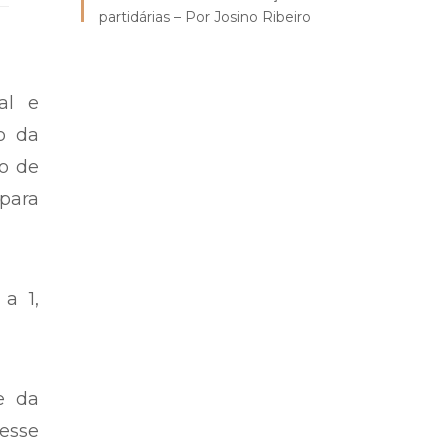
partidárias – Por Josino Ribeiro
al e
o da
o de
 para
 a 1,
e da
esse