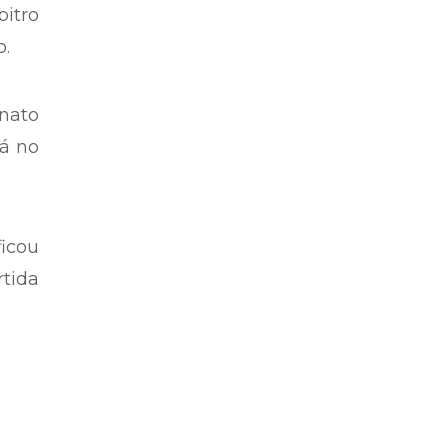
itro
o.
nato
rá no
icou
tida