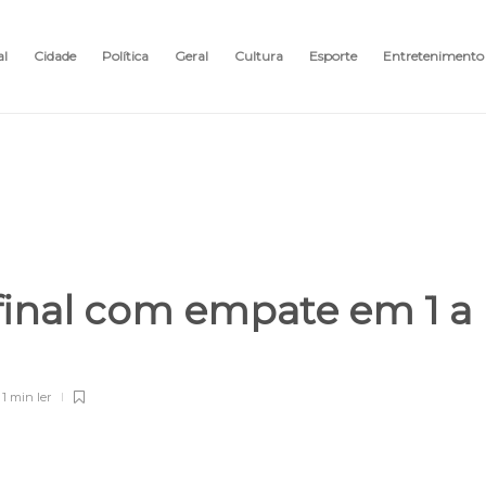
al
Cidade
Política
Geral
Cultura
Esporte
Entretenimento
final com empate em 1 a
1 min
ler