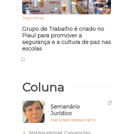
Segurança
Surto
Grupo de Trabalho é criado no
Conf
Piauí para promover a
home
segurança e a cultura de paz nas
depr
escolas
Coluna
Semanário
Jurídico
POR JOSINO RIBEIRO NETO
Matéria eleitoral. Convenções