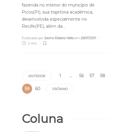
fazenda no interior do município de
Picos(PI), sua trajetória acadêmica,
desenvolvida especialmente no
Recife(PE), além da…
Publicado por
Josino Ribeiro Neto
em
29/07/2011
2 min
1
…
56
57
58
ANTERIOR
59
60
PRÓXIMO
Coluna